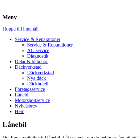
Meny
Hoppa till innehåll
Service & Reparationer
Service & Reparationer
AC-service
Diagnostik
Delar & tillbehör
Däckverkstad
Däckverkstad
Nya däck
Däckhotell
Företagsservice
Lånebil
Motorsportservice
Nyhetsbrev
Hem
Lånebil
Det finns möjlighet till lånebil. Låt oss veta om du behöver lånebil vid